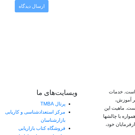
ارسال دیدگاه
وبسایت‌های ما
زشگاه بازارسازان، یکی از اعضای گروه TMBA است. خدمات
 بر آموزش،
پرتال TMBA
ست. ماهیت این
مرکز استعدادشناسی و کاریابی
ت، شرایطی را فراهم ساخته که گروه TMBA همواره با چالشها
بازارشناسان
رفرمایان خود،
فروشگاه کتاب بازاریابی