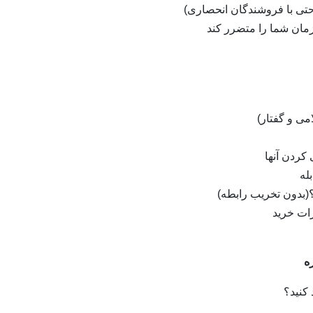
حتی با فروشندگان انحصاری)
مان شما را متضرر کند
امی و گفتار)
کردن آنها
له
؟(بدون تخریب رابطه)
رات خرید
 کنید؟