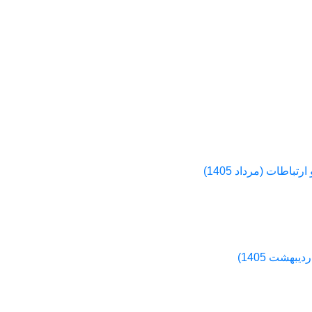
اطات (مرداد 1405)
هشت 1405)