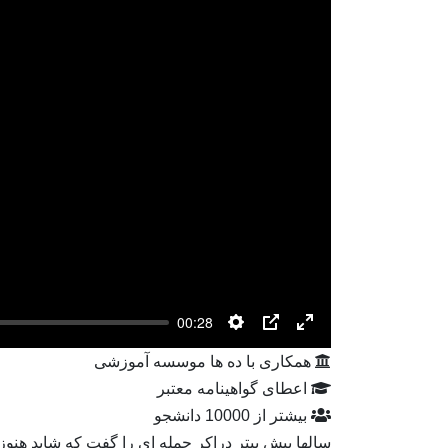
00:28
Settings
PIP
Enter
همکاری با ده ها موسسه آموزشی
fullscreen
اعطای گواهینامه معتبر
بیشتر از 10000 دانشجو
سالها پیش پیتر دراکر جمله ای را گفت که شاید هنوز 