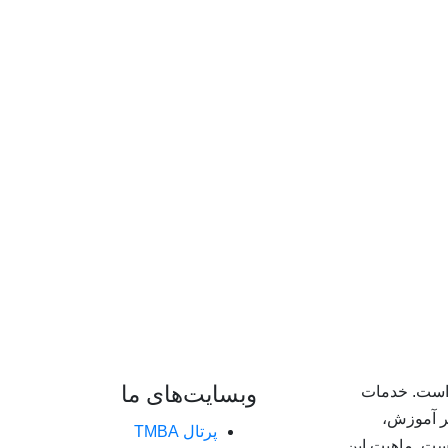
وبسایت‌های ما
زشگاه بازارسازان، یکی از اعضای گروه TMBA است. خدمات
 بر آموزش،
پرتال TMBA
ست. ماهیت این