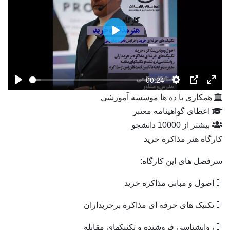
Play
00:24
Play
Settings
PIP
Ente
همکاری با ده ها موسسه آموزشی
fulls
اعطای گواهینامه معتبر
بیشتر از 10000 دانشجو
کارگاه هنر مذاکره خرید
سرفصل های این کارگاه:
🛑 اصول و مبانی مذاکره خرید
🛑تکنیک های حرفه ای مذاکره برخریداران
🛑روانشناسی فروشنده و تکنیکهای مقابله