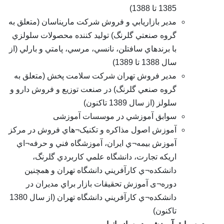
1385 تا 1388)
مدير بازاريابي و فروش شرکت ماريناسان (متعلق به
گروه صنعتي گلرنگ) توليد کننده محصولات سلولزي
با برندهاي سافتلن، نانسي، مرسي، پامتي و بارلي (از
سال 1388 تا 1389)
مدير فروش تهران شرکت سلامت پخش (متعلق به
گروه صنعي گلرنگ) در صنعت توزيع و فروش دارو و
سلولز (از سال 1389 تاکنون)
سوابق آموزشي در موسسات آموزشی
آموزش اصول مذاکره و تکنيک¬هاي فروش در مرکز
آموزش بيمه¬ي ايران، آموزشگاه فني و حرفه¬اي
اريکه تجارت، دانشگاه علمي کاربردي گلرنگ،
دانشکده¬ي کارآفريني دانشگاه تهران و همچنین
دوره¬ی آموزش تحقيقات بازار براي مديران در
دانشکده¬ي کارآفريني دانشگاه تهران (از سال 1380
تاکنون)