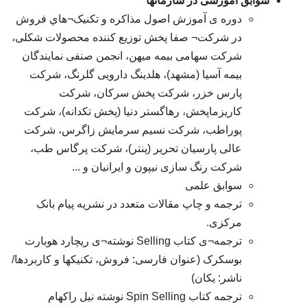
سوابق آموزشی در سازمانها
دوره ی آموزش اصول مذاکره و تکنيک¬هاي فروش
در شرکت¬ صفا پخش توزیع کننده محصولات شکلی،
شرکت سهامی بیمه میهن، انجمن صنفی نمایندگان
بیمه آسیا (مشهد)، هلدینگ دارویی گلرنگ، شرکت
پارس خزر، شرکت پخش سرکان، شرکت
کاریزماپخش، رهاگستر دنیا (پخش تکدانه)، شرکت
پوراطب، شرکت نسیم سرمایش زاگرس، شرکت
عالی پارسیان تحریر (پنتر)، شرکت پرگاس طب،
شرکت رنگ سازی نیپون و ایرانیان و ...
سوابق علمی
ترجمه و چاپ مقالات متعدد در نشریه پیام بانک
مرکزی.
ترجمه¬ی کتاب Selling نوشته¬ی ریچارد هوبارت
بوسکرک (عنوان فارسی: فروش، تکنیکها و کاربردها/
ناشر: یکان)
ترجمه کتاب Spin Selling نوشته نیل راکهام