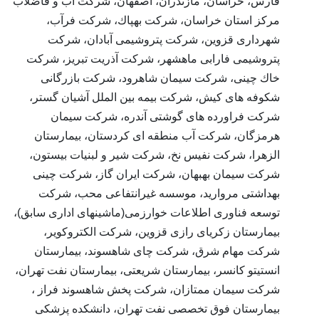
فارس، خراسان، مازندران، اصفهان، شركت آب و فاضلاب
مركز استان خراسان، شركت بهپاك، شركت فرآب،
شهرداری قزوین، شركت پتروشیمی آبادان، شرکت
پتروشیمی فارابی ماهشهر، شرکت آذریت تبریز، شرکت
خاك چینی، شرکت سیمان شاهرود، شركت بازرگانی
شكوفه های كیش، شركت بیمه بین الملل آشیان گستر،
شرکت فراورده های گوشتی آندره، شرکت سیمان
هرمزگان، شركت آب منطقه ای كردستان، بیمارستان
الزهرا، شرکت نفیس نخ، شرکت شیر و لبنیات بیستون،
شرکت سیمان بهبهان، شرکت ایران گاز، شرکت چینی
بهداشتی مروارید، موسسه غیرانتفاعی محب، شرکت
توسعه فناوری اطلاعات خوارزمی(ماشینهای اداری سابق)،
بیمارستان زکریای رازی قزوین، شرکت الکتروکویر،
شرکت مهام شرق، شرکت چای شاهسوند، بیمارستان
انستیتو کانسر، بیمارستان شریعتی، بیمارستان نفت تهران،
شرکت سیمان ممتازان، شرکت پخش شاهسوند فراز ،
بیمارستان فوق تخصصی نفت تهران، دانشکده پزشکی