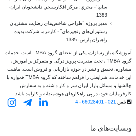
سايپا"- مجري: مرکز افکارسنجي دانشجويان ايران-
1383
مدير پروژه "طراحي شاخص‌هاي رضايت مشتريان
رستوران‌هاي زنجيره‌اي" - کارفرما شرکت پديده
راهبران پارس- 1385
آموزشگاه بازارسازان، یکی از اعضای گروه TMBA است. خدمات
گروه TMBA ، تحت مدیریت پرویز درگی و متمرکز بر آموزش،
 تحقیق و نشر در حوزه بازاریابی و فروش است. ماهیت
این خدمات، شرایطی را فراهم ساخته که گروه TMBA همواره با
 مسائل بازار ایران سر و کار داشته و به سفارش
ان خود، در پی راهکارهای هوشمندانه و کارآمد باشد.
021 - 66028401 - 
ت‌های ما