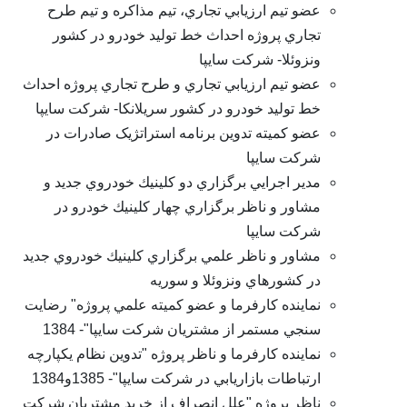
عضو تيم ارزيابي تجاري، تيم مذاکره و تيم طرح
تجاري پروژه احداث خط توليد خودرو در کشور
ونزوئلا- شرکت سايپا
عضو تيم ارزيابي تجاري و طرح تجاري پروژه احداث
خط توليد خودرو در کشور سريلانکا- شرکت سايپا
عضو کميته تدوين برنامه استراتژيک صادرات در
شرکت سايپا
مدير اجرايي برگزاري دو كلينيك خودروي جديد و
مشاور و ناظر برگزاري چهار كلينيك خودرو در
شرکت سایپا
مشاور و ناظر علمي برگزاري كلينيك خودروي جديد
در کشورهاي ونزوئلا و سوريه
نماينده كارفرما و عضو كميته علمي پروژه" رضايت
سنجي مستمر از مشتريان شركت سايپا"- 1384
نماينده کارفرما و ناظر پروژه "تدوين نظام يكپارچه
ارتباطات بازاريابي در شركت سايپا"- 1385و1384
ناظر پروژه "علل انصراف از خريد مشتريان شركت