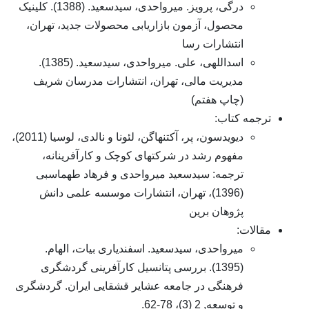
درگی، پرویز. میرواحدی، سیدسعید. (1388). کلینیک
محصول، آزمون بازاریابی محصولات جدید، تهران،
انتشارات رسا
اسداللهی، علی. میرواحدی، سیدسعید. (1385).
مدیریت مالی، تهران، انتشارات مدرسان شریف
(چاپ هفتم)
جمه کتاب:
دیویدسون، پر، آکتنهاگن، لئونا و نالدی، لوسیا (2011)،
مفهوم رشد در شرکتهای کوچک و کارآفرینانه،
ترجمه: سیدسعید میرواحدی و فرهاد طهماسبی
(1396)، تهران، انتشارات موسسه علمی دانش
پژوهان برین
الات:
میرواحدی، سیدسعید. اسفندیاری بیات، الهام.
(1395). بررسی پتانسیل کارآفرینی گردشگری
فرهنگی در جامعه عشایر قشقایی ایران. گردشگری
و توسعه, 2 (3)، 78-62.