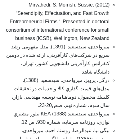
Mirvahedi, S. Morrish, Sussie. (2012)
“Serendipity, Effectuation, and Fast Growth
Entrepreneurial Firms “. Presented in doctoral
consortium of international conference for small
business (ICSB), Wellington, New Zealand
میرواحدی، سیدسعید. (1391). مدل مفهومی رشد
سریع در شرکت‌های کارآفرینی، ارائه شده در دومین
کنفرانس کارآفرینی دانشجویی کشور، تهران،
دانشگاه شاهد
درگی، پرویز. میرواحدی، سیدسعید. (1388).
مدل‌هاي قيمت گذاري کالا و خدمات در تحقیقات
كلينيك محصول، دوماهنامه توسعه مهندسی بازار،
سال سوم، شماره نهم، صص20-23.
میرواحدی، سیدسعید (1388) IKEAتبلور مشتري
نوازي، روزنامه سرمایه، شماره 930، ص 12.
بیگی نیا، عبدالرضا. روستا، احمد. میرواحدی،
سیدسعید(1385). طراحي الگويي براي شناسايي و