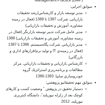
Management Practice (IJMP)
ابق اجرایی:
مدير توسعه بازار و کارشناس‌ارشد تحقیقات
بازاریابی. شرکت 1387 تا 1389 (فعال در زمینه
مشاوره، آموزش و تحقیقات بازاریابی)
مدیر عامل شرکت تدبیر توسعه بازارنگر (فعال در
زمینه مشاوره، آموزش و تحقیقات بازاریابی) 1388
مدير بازاريابي. شركت پگاه‌سيستم. 1386 تا 1387
(فعال در زمينه‌ي IT و توليد نرم‌افزارهاي اداري و
بازرگاني)
كارشناس بازاريابي و تحقيقات بازاريابي. مركز
مطالعات و برنامه‌ريزي استراتژيك گروه
خودروسازي سايپا. 1383-1386
ابق مهم تحقیقاتیو پژوهشي:
دستیار تحقیق در پژوهش " وضعیت کسب و کارهای
کوچک بعد از زلزله نیوزیلند"، دانشگاه کنتربری
نیوزیلند، 2012