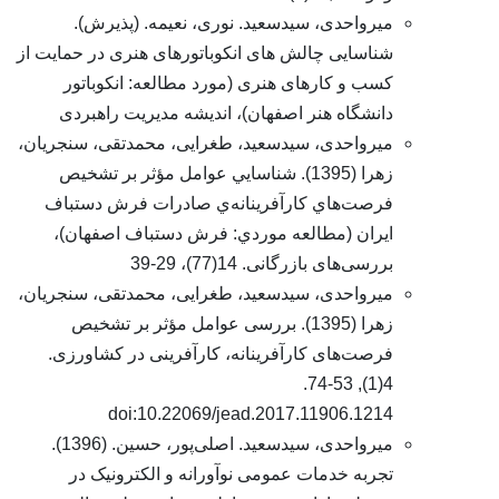
میرواحدی، سیدسعید. نوری، نعیمه. (پذیرش).
شناسایی چالش های انکوباتورهای هنری در حمایت از
کسب و کارهای هنری (مورد مطالعه: انکوباتور
دانشگاه هنر اصفهان)، اندیشه مدیریت راهبردی
میرواحدی، سیدسعید، طغرایی، محمدتقی، سنجریان،
زهرا (1395). شناسايي عوامل مؤثر بر تشخيص
فرصت‌هاي کارآفرينانه‌ي صادرات فرش دستباف
ايران (مطالعه موردي: فرش دستباف اصفهان)،
بررسی‌های بازرگانی. 14(77)، 29-39
میرواحدی، سیدسعید، طغرایی، محمدتقی، سنجریان،
زهرا (1395). بررسی عوامل مؤثر بر تشخیص
فرصت‌های کارآفرینانه، کارآفرینی در کشاورزی.
4(1), 53-74.
doi:10.22069/jead.2017.11906.1214
میرواحدی، سیدسعید. اصلی‌پور، حسین. (1396).
تجربه خدمات عمومی نوآورانه و الکترونیک در