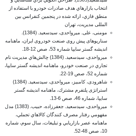
انتخاب بازارهاي هدف صادرات خودرو با استفاده از
منطق فازي، ارائه شده در پنجمین کنفرانس بین
المللی مدیریت، تهران
مومنی، علی. میرواحدی، سیدسعید. (1384).
سناریوهای پیش روی صنعت خودروی ایران، ماهنامه
اندیشه ‌گستر سایپا شماره 53، صص 12-18.
میرواحدی، سیدسعید. (1384) چالش‌هاي مديريت نام
تجاري در صنعت خودرو، ماهنامه انديشه گستر سايپا،
شماره 52، صص 19-22.
شاهرودی، کامبیز، میرواحدی، سیدسعید. (1384)
استراتژی پلتفرم مشترك، ماهنامه انديشه گستر
سايپا، شماره 46، صص 6-13.
میرواحدی، سیدسعید. جعفرزاده، حبیب. (1383) مدل
مفهومي رفتار مصرف كنندگان كالاهاي تجملي،
ماهنامه عصر بازاريابي و تبليغات، سال سوم، شماره
10، صص 48-52.