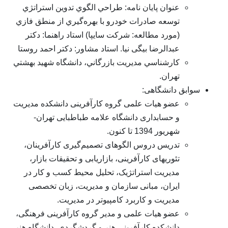
عنوان پايان نامه: طراحي الگوي تدوين استراتژي
توسعه صادرات خودرو با بهره‌گيري از منطق فازي
(مورد مطالعه: شركت سايپا) استاد راهنما: دکتر
عبدالرضا بیگی نیا. استاد مشاور: دکتر احمد روستا
كارشناسي مديريت بازرگاني، دانشگاه شهيد بهشتي
تهران.
ابق دانشگاهی:
عضو هیات علمی گروه کارآفرینی دانشکده مدیریت
و حسابداری دانشگاه علامه طباطبایی تهران-
شهریور 1394 تا کنون.
تدریس دروس الگوهای تصمیم‌گیری کارآفرینان،
تئوریهای کارآفرینی، بازاریابی و تحقیقات بازار،
مدیریت استراتژیک، تحلیل محیط کسب و کار در
ایران، مبانی سازمان و مدیریت، زبان تخصصی
مدیریت و کاربرد کامپیوتر در مدیریت.
عضو هیات علمی و مدیر گروه کارآفرینی فرهنگی،
دانشکده کارآفرینی هنر و گردشگردی. دانشگاه هنر